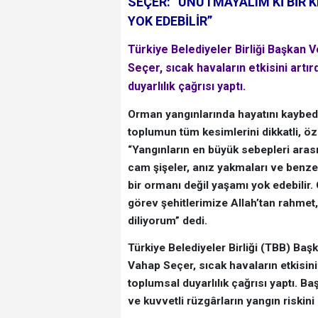
SEÇER: “UNUTMAYALIM Kİ BİR K
YOK EDEBİLİR”
Türkiye Belediyeler Birliği Başkan 
Seçer, sıcak havaların etkisini artı
duyarlılık çağrısı yaptı.
Orman yangınlarında hayatını kaybed
toplumun tüm kesimlerini dikkatli, 
“Yangınların en büyük sebepleri arası
cam şişeler, anız yakmaları ve benzer
bir ormanı değil yaşamı yok edebilir
görev şehitlerimize Allah’tan rahmet,
diliyorum” dedi.
Türkiye Belediyeler Birliği (TBB) Ba
Vahap Seçer, sıcak havaların etkisini
toplumsal duyarlılık çağrısı yaptı. B
ve kuvvetli rüzgârların yangın riskini 