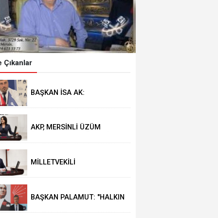
 Çıkanlar
BAŞKAN İSA AK:
“ORMANLARIMIZ
GELECEĞİMİZDİR”
AKP, MERSİNLİ ÜZÜM
ÜRETİCİSİNE "BAĞINI SÖK,
TOPRAĞINI TERK ET" DİYOR
MİLLETVEKİLİ
KOCAMAZ’DAN "TARİHİ
ESER" ÇAĞRISI
BAŞKAN PALAMUT: "HALKIN
BEKLENTİSİ TARTIŞMA DEĞİL
HİZMET"