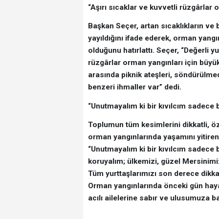
“Aşırı sıcaklar ve kuvvetli rüzgârlar 
Başkan Seçer, artan sıcaklıkların ve 
yayıldığını ifade ederek, orman yang
olduğunu hatırlattı. Seçer, “Değerli y
rüzgârlar orman yangınları için büyük
arasında piknik ateşleri, söndürülmed
benzeri ihmaller var” dedi.
“Unutmayalım ki bir kıvılcım sadece b
Toplumun tüm kesimlerini dikkatli, 
orman yangınlarında yaşamını yitiren 
“Unutmayalım ki bir kıvılcım sadece b
koruyalım; ülkemizi, güzel Mersinimi
Tüm yurttaşlarımızı son derece dikk
Orman yangınlarında önceki gün haya
acılı ailelerine sabır ve ulusumuza ba