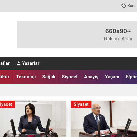
Kuru
aflar
Yazarlar
ültür
Teknoloji
Sağlık
Siyaset
Asayiş
Yaşam
Eğiti
iyaset
Siyaset