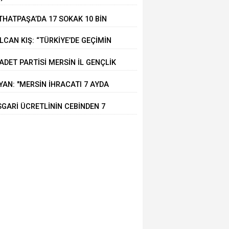
RSİN'DEKİ ÜRETİM VE TİCARETİ
THATPAŞA’DA 17 SOKAK 10 BİN
UMSUZ ETKİLİYOR”
N SICAK ASFALTLA YENİLENDİ
LCAN KIŞ: “TÜRKİYE’DE GEÇİMİN
I; KREDİ KARTI”
ADET PARTİSİ MERSİN İL GENÇLİK
LLARI’NDA GÖREV DEĞİŞİMİ
YAN: "MERSİN İHRACATI 7 AYDA
3 MİLYAR DOLARI AŞTI"
SGARİ ÜCRETLİNİN CEBİNDEN 7
DA 5 BİN 575 LİRA BUHAR OLDU!”