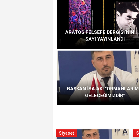
ARATOS FELSEFE DERGİSİ’NİN 1
SAYI YAYINLANDI
BAŞKAN İSA AK: “ORMANLARIM
GELECEĞİMİZDİR”
Siyaset
S