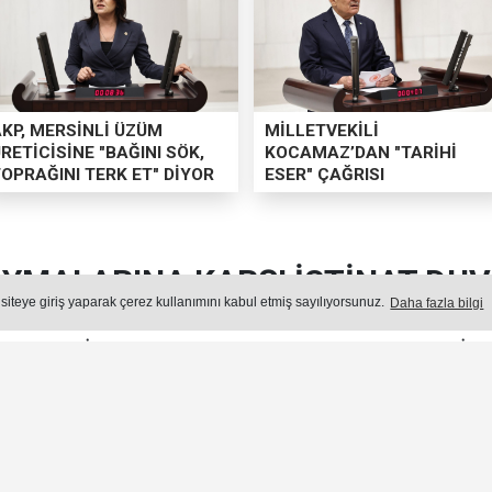
AKP, MERSİNLİ ÜZÜM
MİLLETVEKİLİ
RETİCİSİNE "BAĞINI SÖK,
KOCAMAZ’DAN "TARİHİ
OPRAĞINI TERK ET" DİYOR
ESER" ÇAĞRISI
YMALARINA KARŞI İSTİNAT DUVA
 siteye giriş yaparak çerez kullanımını kabul etmiş sayılıyorsunuz.
Daha fazla bilgi
AHALLESİ'NDE TOPRAK KAYMALARINA KARŞI İSTİ
Yayın: 04 Ağustos 2026 - Salı - Güncelleme: 04.08.2026 15:17:00
GÜNDEM