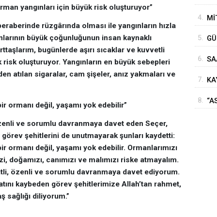
orman yangınları için büyük risk oluşturuyor”
ME
4.
Mİ
OL
beraberinde rüzgârında olması ile yangınların hızla
TO
ınlarının büyük çoğunluğunun insan kaynaklı
5.
GÜ
urttaşlarım, bugünlerde aşırı sıcaklar ve kuvvetli
AD
6.
SA
 risk oluşturuyor. Yangınların en büyük sebepleri
KO
en atılan sigaralar, cam şişeler, anız yakmaları ve
7.
KA
2,
8.
“A
ir ormanı değil, yaşamı yok edebilir”
AY
özenli ve sorumlu davranmaya davet eden Seçer,
görev şehitlerini de unutmayarak şunları kaydetti:
ir ormanı değil, yaşamı yok edebilir. Ormanlarımızı
zi, doğamızı, canımızı ve malımızı riske atmayalım.
atli, özenli ve sorumlu davranmaya davet ediyorum.
tını kaybeden görev şehitlerimize Allah’tan rahmet,
ş sağlığı diliyorum.”