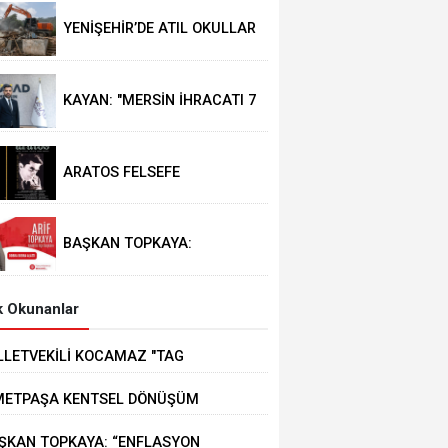
YENİŞEHİR’DE ATIL OKULLAR
VE METRUK YAPILAR
YIKILIYOR
KAYAN: "MERSİN İHRACATI 7
AYDA 2,3 MİLYAR DOLARI
AŞTI"
ARATOS FELSEFE
DERGİSİ’NİN 136. SAYI
YAYINLANDI
BAŞKAN TOPKAYA:
“ENFLASYON MERSİN'DEKİ
ÜRETİM VE TİCARETİ
OLUMSUZ ETKİLİYOR”
 Okunanlar
LLETVEKİLİ KOCAMAZ "TAG
OBANI ÜCRETSİZ OLSUN" DEDİ
METPAŞA KENTSEL DÖNÜŞÜM
OJESİ’NDE İNŞA SÜRECİ BAŞLADI
ŞKAN TOPKAYA: “ENFLASYON