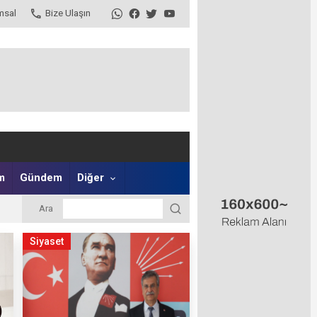
msal
Bize Ulaşın
m
Gündem
Diğer
Ara
Siyaset