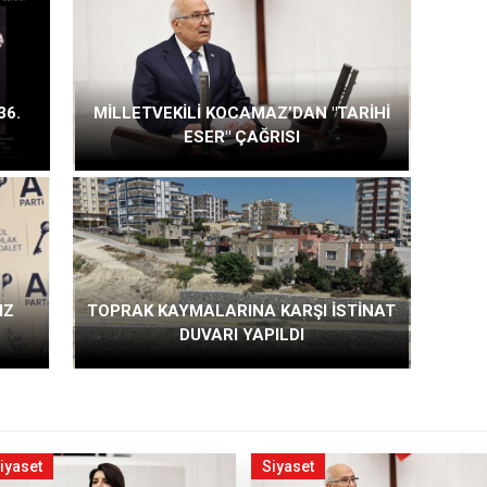
36.
MİLLETVEKİLİ KOCAMAZ’DAN "TARİHİ
ESER" ÇAĞRISI
IZ
TOPRAK KAYMALARINA KARŞI İSTİNAT
DUVARI YAPILDI
iyaset
Siyaset