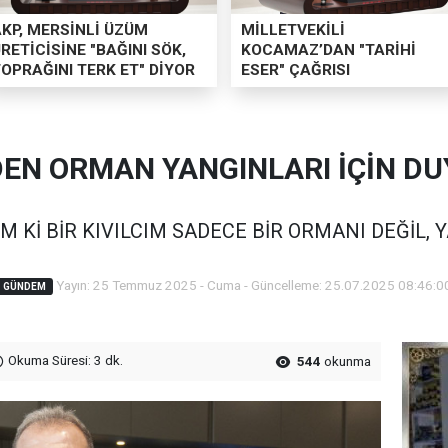
AKP, MERSİNLİ ÜZÜM
MİLLETVEKİLİ
RETİCİSİNE "BAĞINI SÖK,
KOCAMAZ’DAN "TARİHİ
OPRAĞINI TERK ET" DİYOR
ESER" ÇAĞRISI
EN ORMAN YANGINLARI İÇİN DUY
 Kİ BİR KIVILCIM SADECE BİR ORMANI DEĞİL, 
Yayın: 25 Temmuz 2025 - Cuma - Güncelleme: 25.07.2025 08:46:0
GÜNDEM
Okuma Süresi: 3 dk.
544
okunma