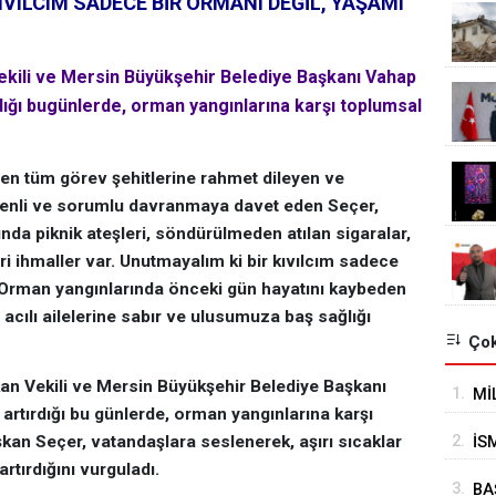
IVILCIM SADECE BİR ORMANI DEĞİL, YAŞAMI
Vekili ve Mersin Büyükşehir Belediye Başkanı Vahap
rdığı bugünlerde, orman yangınlarına karşı toplumsal
en tüm görev şehitlerine rahmet dileyen ve
özenli ve sorumlu davranmaya davet eden Seçer,
nda piknik ateşleri, söndürülmeden atılan sigaralar,
i ihmaller var. Unutmayalım ki bir kıvılcım sadece
. Orman yangınlarında önceki gün hayatını kaybeden
 acılı ailelerine sabır ve ulusumuza baş sağlığı
Çok
şkan Vekili ve Mersin Büyükşehir Belediye Başkanı
1.
Mİ
 artırdığı bu günlerde, orman yangınlarına karşı
OT
2.
aşkan Seçer, vatandaşlara seslenerek, aşırı sıcaklar
İS
artırdığını vurguladı.
PR
3.
BA