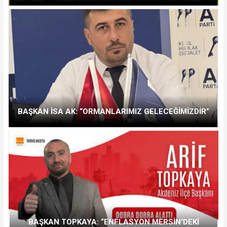
BAŞKAN İSA AK: “ORMANLARIMIZ GELECEĞİMİZDİR”
BAŞKAN TOPKAYA: “ENFLASYON MERSİN'DEKİ