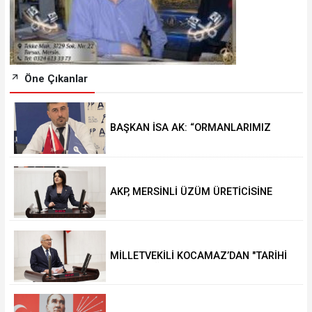
Öne Çıkanlar
BAŞKAN İSA AK: “ORMANLARIMIZ
GELECEĞİMİZDİR”
AKP, MERSİNLİ ÜZÜM ÜRETİCİSİNE
"BAĞINI SÖK, TOPRAĞINI TERK ET"
DİYOR
MİLLETVEKİLİ KOCAMAZ’DAN "TARİHİ
ESER" ÇAĞRISI