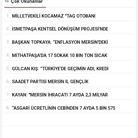
Çok Okunanlar
1.
MİLLETVEKİLİ KOCAMAZ "TAG OTOBANI
ÜCRETSİZ OLSUN" DEDİ
2.
İSMETPAŞA KENTSEL DÖNÜŞÜM PROJESİ’NDE
İNŞA SÜRECİ BAŞLADI
3.
BAŞKAN TOPKAYA: “ENFLASYON MERSİN'DEKİ
ÜRETİM VE TİCARETİ OLUMSUZ ETKİLİYOR”
4.
MİTHATPAŞA’DA 17 SOKAK 10 BİN TON SICAK
ASFALTLA YENİLENDİ
5.
GÜLCAN KIŞ: “TÜRKİYE’DE GEÇİMİN ADI; KREDİ
KARTI”
6.
SAADET PARTİSİ MERSİN İL GENÇLİK
KOLLARI’NDA GÖREV DEĞİŞİMİ
7.
KAYAN: "MERSİN İHRACATI 7 AYDA 2,3 MİLYAR
DOLARI AŞTI"
8.
“ASGARİ ÜCRETLİNİN CEBİNDEN 7 AYDA 5 BİN 575
LİRA BUHAR OLDU!”