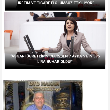
ÜRETİM VE TİCARETİ OLUMSUZ ETKİLİYOR”
“ASGARİ ÜCRETLİNİN CEBİNDEN 7 AYDA 5 BİN 575
LİRA BUHAR OLDU!”