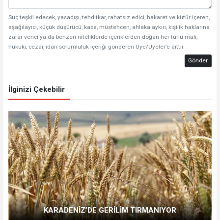
Suç teşkil edecek, yasadışı, tehditkar, rahatsız edici, hakaret ve küfür içeren,
aşağılayıcı, küçük düşürücü, kaba, müstehcen, ahlaka aykırı, kişilik haklarına
zarar verici ya da benzeri niteliklerde içeriklerden doğan her türlü mali,
hukuki, cezai, idari sorumluluk içeriği gönderen Üye/Üyeler’e aittir.
Gönder
İlginizi Çekebilir
KARADENİZ’DE GERİLİM TIRMANIYOR