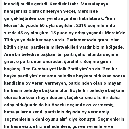
inandığını dile getirdi. Kendisini fahri Mustafapaşa
hemşehrisi olarak niteleyen Seçer, Mersin’de
gerçekleştirilen son yerel seçimleri hatırlatarak, “Ben
Mersin’de yüzde 60 oyla seçildim. 2019 seçimlerinde
yüzde 45 oy almıştım. 15 puan oy artışı yaşandı. Mersin’de
Türkiye'ye dair her şey vardır. Parlamentoda grubu olan
bütün siyasi partilerin milletvekilleri vardır bizim bölgede.
Ama bir belediye başkanı bir parti çatısı altında seçime
girer; o parti onun onurudur, şerefidir. Seçime giren
başkan; ‘Ben Cumhuriyet Halk Partiliyim’ ya da ‘Ben bir
başka partiliyim’ der ama belediye başkanı olduktan sonra
kendisine oy veren vermeyen, partisinden olan olmayan
herkesin belediye başkanı olur. Böyle bir belediye başkanı
olursa herkesin hayır duasını, teşekkürünü alır. Bir daha
aday olduğunda da bir önceki seçimde oy vermemiş,
hatta yıllarca kendi partisinin dışında oy vermemiş
seçmenlerinin dahi oyunu alır” diye konuştu. Seçmenlerin
herkese eşitçe hizmet edenlere, güven verenlere ve