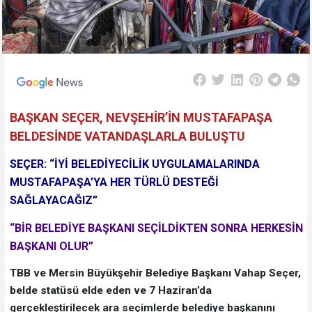
BAŞKAN SEÇER, NEVŞEHİR’İN MUSTAFAPAŞA
BELDESİNDE VATANDAŞLARLA BULUŞTU
SEÇER: “İYİ BELEDİYECİLİK UYGULAMALARINDA
MUSTAFAPAŞA’YA HER TÜRLÜ DESTEĞİ
SAĞLAYACAĞIZ”
“BİR BELEDİYE BAŞKANI SEÇİLDİKTEN SONRA HERKESİN
BAŞKANI OLUR”
TBB ve Mersin Büyükşehir Belediye Başkanı Vahap Seçer,
belde statüsü elde eden ve 7 Haziran’da
gerçekleştirilecek ara seçimlerde belediye başkanını