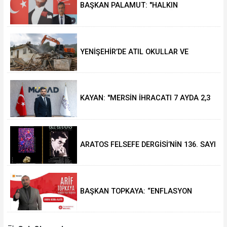
BAŞKAN PALAMUT: "HALKIN
BEKLENTİSİ TARTIŞMA DEĞİL HİZMET"
YENİŞEHİR’DE ATIL OKULLAR VE
METRUK YAPILAR YIKILIYOR
KAYAN: "MERSİN İHRACATI 7 AYDA 2,3
MİLYAR DOLARI AŞTI"
ARATOS FELSEFE DERGİSİ’NİN 136. SAYI
YAYINLANDI
BAŞKAN TOPKAYA: “ENFLASYON
MERSİN'DEKİ ÜRETİM VE TİCARETİ
OLUMSUZ ETKİLİYOR”